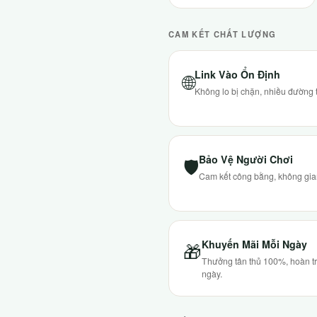
CAM KẾT CHẤT LƯỢNG
Link Vào Ổn Định
🌐
Không lo bị chặn, nhiều đường 
Bảo Vệ Người Chơi
🛡
Cam kết công bằng, không gian
Khuyến Mãi Mỗi Ngày
🎁
Thưởng tân thủ 100%, hoàn tr
ngày.