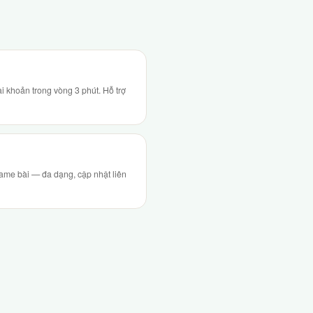
i khoản trong vòng 3 phút. Hỗ trợ
 game bài — đa dạng, cập nhật liên