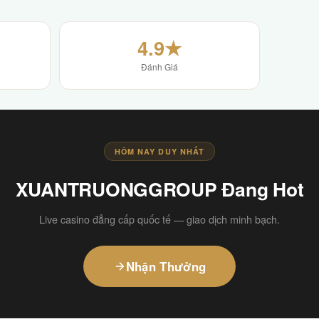
4.9★
Đánh Giá
HÔM NAY DUY NHẤT
XUANTRUONGGROUP Đang Hot
Live casino đẳng cấp quốc tế — giao dịch minh bạch.
Nhận Thưởng