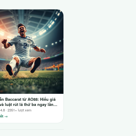
n Baccarat từ AO88: Hiểu giá
 và luật rút lá thứ ba ngay lần
★
4.8 · 2351+ lượt xem
iết →