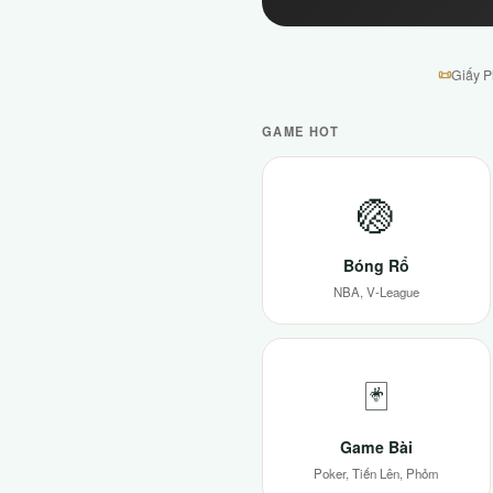
📜
Giấy 
GAME HOT
🏐
Bóng Rổ
NBA, V-League
🃏
Game Bài
Poker, Tiến Lên, Phỏm