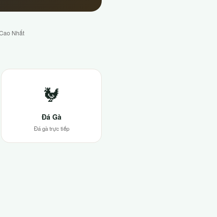
Cao Nhất
🐓
Đá Gà
Đá gà trực tiếp