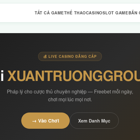
TẤT CẢ GAME
THỂ THAO
CASINO
SLOT GAME
BẮN 
💰 LIVE CASINO ĐẲNG CẤP
i
XUANTRUONGGRO
Pháp lý cho cược thủ chuyên nghiệp — Freebet mỗi ngày,
chơi mọi lúc mọi nơi.
→ Vào Chơi
Xem Danh Mục