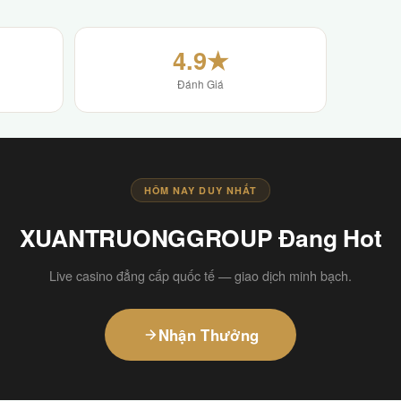
4.9★
Đánh Giá
HÔM NAY DUY NHẤT
XUANTRUONGGROUP Đang Hot
Live casino đẳng cấp quốc tế — giao dịch minh bạch.
Nhận Thưởng