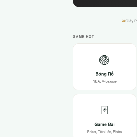
📜
Giấy 
GAME HOT
🏐
Bóng Rổ
NBA, V-League
🃏
Game Bài
Poker, Tiến Lên, Phỏm