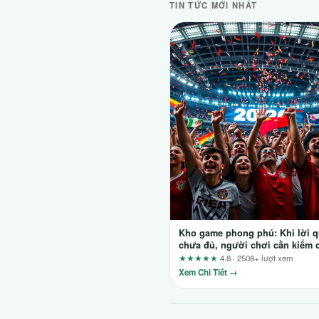
TIN TỨC MỚI NHẤT
Kho game phong phú: Khi lời 
chưa đủ, người chơi cần kiểm
điều gì?
★★★★★
4.8 · 2508+ lượt xem
Xem Chi Tiết →