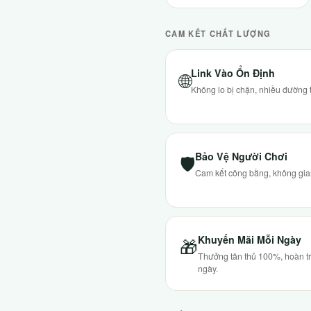
CAM KẾT CHẤT LƯỢNG
Link Vào Ổn Định
🌐
Không lo bị chặn, nhiều đường 
Bảo Vệ Người Chơi
🛡
Cam kết công bằng, không gian
Khuyến Mãi Mỗi Ngày
🎁
Thưởng tân thủ 100%, hoàn tr
ngày.