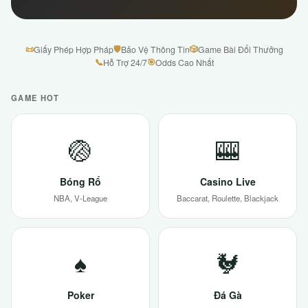
📜
🛡
🎲
Giấy Phép Hợp Pháp
Bảo Vệ Thông Tin
Game Bài Đổi Thưởng
📞
🎯
Hỗ Trợ 24/7
Odds Cao Nhất
GAME HOT
🏐
🎰
Bóng Rổ
Casino Live
NBA, V-League
Baccarat, Roulette, Blackjack
♠
🐓
Poker
Đá Gà