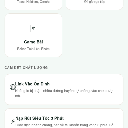
Texas Hold'em, Omaha
Đá gà trực tiếp
🃏
Game Bài
Poker, Tiến Lên, Phỏm
CAM KẾT CHẤT LƯỢNG
Link Vào Ổn Định
🌐
Không lo bị chặn, nhiều đường truyền dự phòng, vào chơi mượt
mà.
Nạp Rút Siêu Tốc 3 Phút
⚡
Giao dịch nhanh chóng, tiền về tài khoản trong vòng 3 phút. Hỗ