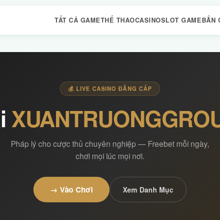
TẤT CẢ GAME
THỂ THAO
CASINO
SLOT GAME
BẮN 
💰 LIVE CASINO ĐẲNG CẤP
i
XUANTRUONGGRO
Pháp lý cho cược thủ chuyên nghiệp — Freebet mỗi ngày,
chơi mọi lúc mọi nơi.
→ Vào Chơi
Xem Danh Mục