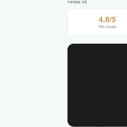
THỐNG KÊ
4.8/5
Tiêu Chuẩn