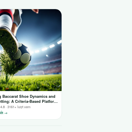
g Baccarat Shoe Dynamics and
tting: A Criteria-Based Platform
★
4.8 · 3161+ lượt xem
iết →