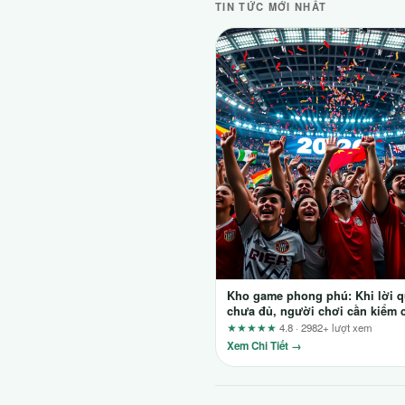
TIN TỨC MỚI NHẤT
Kho game phong phú: Khi lời 
chưa đủ, người chơi cần kiểm
điều gì?
★★★★★
4.8 · 2982+ lượt xem
Xem Chi Tiết →