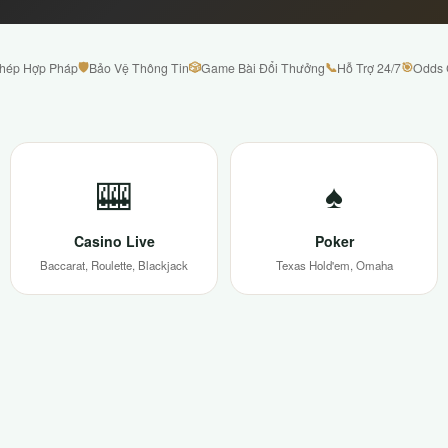
🛡
🎲
📞
🎯
Phép Hợp Pháp
Bảo Vệ Thông Tin
Game Bài Đổi Thưởng
Hỗ Trợ 24/7
Odds 
🎰
♠
Casino Live
Poker
Baccarat, Roulette, Blackjack
Texas Hold'em, Omaha