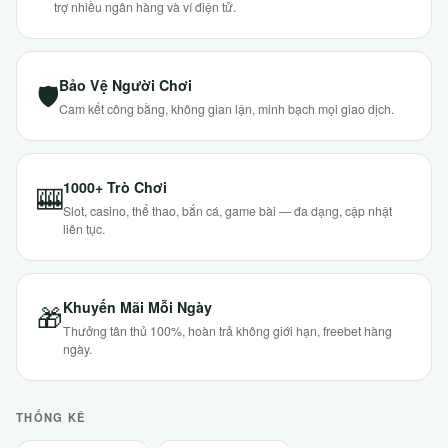
trợ nhiều ngân hàng và ví điện tử.
Bảo Vệ Người Chơi
🛡
Cam kết công bằng, không gian lận, minh bạch mọi giao dịch.
1000+ Trò Chơi
🎰
Slot, casino, thể thao, bắn cá, game bài — đa dạng, cập nhật
liên tục.
Khuyến Mãi Mỗi Ngày
🎁
Thưởng tân thủ 100%, hoàn trả không giới hạn, freebet hàng
ngày.
THỐNG KÊ