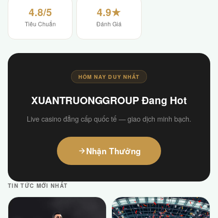
4.8/5
4.9★
Tiêu Chuẩn
Đánh Giá
HÔM NAY DUY NHẤT
XUANTRUONGGROUP Đang Hot
Live casino đẳng cấp quốc tế — giao dịch minh bạch.
Nhận Thưởng
TIN TỨC MỚI NHẤT