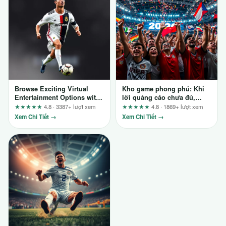
Browse Exciting Virtual
Kho game phong phú: Khi
Entertainment Options with
lời quảng cáo chưa đủ,
cm88.dad — A Risk-Focused
người chơi cần kiểm chứng
★★★★★
4.8 · 3387+ lượt xem
★★★★★
4.8 · 1869+ lượt xem
Review
điều gì?
Xem Chi Tiết →
Xem Chi Tiết →