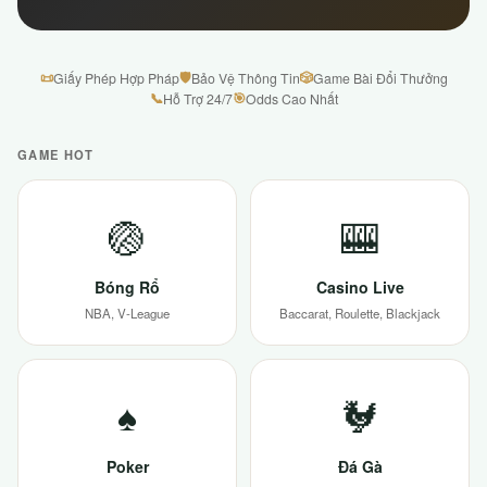
📜
🛡
🎲
Giấy Phép Hợp Pháp
Bảo Vệ Thông Tin
Game Bài Đổi Thưởng
📞
🎯
Hỗ Trợ 24/7
Odds Cao Nhất
GAME HOT
🏐
🎰
Bóng Rổ
Casino Live
NBA, V-League
Baccarat, Roulette, Blackjack
♠
🐓
Poker
Đá Gà