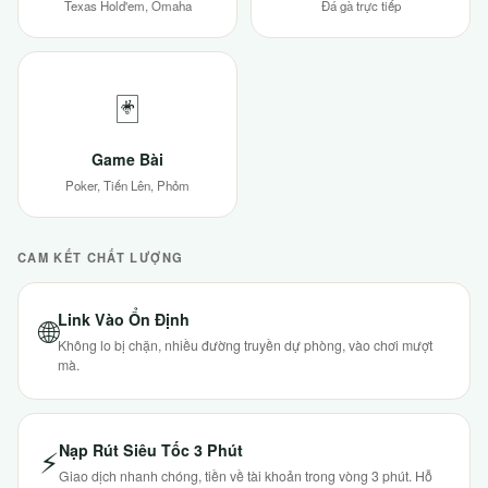
Texas Hold'em, Omaha
Đá gà trực tiếp
🃏
Game Bài
Poker, Tiến Lên, Phỏm
CAM KẾT CHẤT LƯỢNG
Link Vào Ổn Định
🌐
Không lo bị chặn, nhiều đường truyền dự phòng, vào chơi mượt
mà.
Nạp Rút Siêu Tốc 3 Phút
⚡
Giao dịch nhanh chóng, tiền về tài khoản trong vòng 3 phút. Hỗ