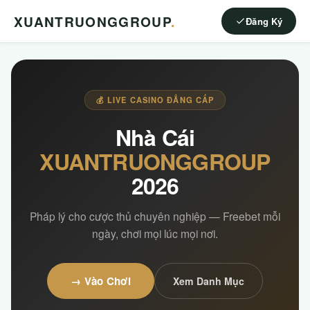
XUANTRUONGGROUP
.
Đăng Ký
💰 LIVE CASINO ĐẲNG CẤP
Nhà Cái
XUANTRUONGGROUP
2026
Pháp lý cho cược thủ chuyên nghiệp — Freebet mỗi
ngày, chơi mọi lúc mọi nơi.
→ Vào Chơi
Xem Danh Mục