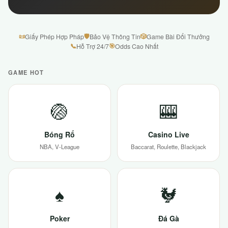
📜
🛡
🎲
Giấy Phép Hợp Pháp
Bảo Vệ Thông Tin
Game Bài Đổi Thưởng
📞
🎯
Hỗ Trợ 24/7
Odds Cao Nhất
GAME HOT
🏐
🎰
Bóng Rổ
Casino Live
NBA, V-League
Baccarat, Roulette, Blackjack
♠
🐓
Poker
Đá Gà