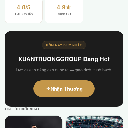
4.8/5
4.9★
Tiêu Chuẩn
Đánh Giá
HÔM NAY DUY NHẤT
XUANTRUONGGROUP Đang Hot
Live casino đẳng cấp quốc tế — giao dịch minh bạch.
Nhận Thưởng
TIN TỨC MỚI NHẤT