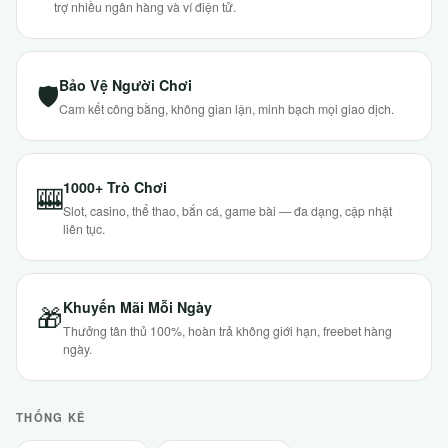
trợ nhiều ngân hàng và ví điện tử.
Bảo Vệ Người Chơi
🛡
Cam kết công bằng, không gian lận, minh bạch mọi giao dịch.
1000+ Trò Chơi
🎰
Slot, casino, thể thao, bắn cá, game bài — đa dạng, cập nhật
liên tục.
Khuyến Mãi Mỗi Ngày
🎁
Thưởng tân thủ 100%, hoàn trả không giới hạn, freebet hàng
ngày.
THỐNG KÊ