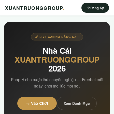
XUANTRUONGGROUP
.
Đăng Ký
💰 LIVE CASINO ĐẲNG CẤP
Nhà Cái
XUANTRUONGGROUP
2026
Pháp lý cho cược thủ chuyên nghiệp — Freebet mỗi
ngày, chơi mọi lúc mọi nơi.
→ Vào Chơi
Xem Danh Mục