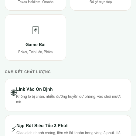
Texas Hold'em, Omaha
Đá gà trực tiếp
🃏
Game Bài
Poker, Tiến Lên, Phỏm
CAM KẾT CHẤT LƯỢNG
Link Vào Ổn Định
🌐
Không lo bị chặn, nhiều đường truyền dự phòng, vào chơi mượt
mà.
Nạp Rút Siêu Tốc 3 Phút
⚡
Giao dịch nhanh chóng, tiền về tài khoản trong vòng 3 phút. Hỗ