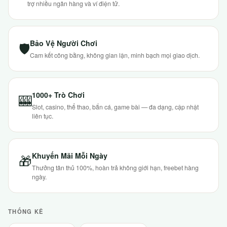
trợ nhiều ngân hàng và ví điện tử.
Bảo Vệ Người Chơi
🛡
Cam kết công bằng, không gian lận, minh bạch mọi giao dịch.
1000+ Trò Chơi
🎰
Slot, casino, thể thao, bắn cá, game bài — đa dạng, cập nhật
liên tục.
Khuyến Mãi Mỗi Ngày
🎁
Thưởng tân thủ 100%, hoàn trả không giới hạn, freebet hàng
ngày.
THỐNG KÊ