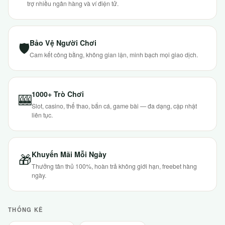
trợ nhiều ngân hàng và ví điện tử.
Bảo Vệ Người Chơi
🛡
Cam kết công bằng, không gian lận, minh bạch mọi giao dịch.
1000+ Trò Chơi
🎰
Slot, casino, thể thao, bắn cá, game bài — đa dạng, cập nhật
liên tục.
Khuyến Mãi Mỗi Ngày
🎁
Thưởng tân thủ 100%, hoàn trả không giới hạn, freebet hàng
ngày.
THỐNG KÊ