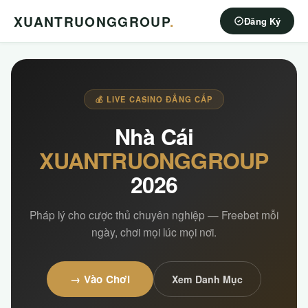
XUANTRUONGGROUP
.
Đăng Ký
💰 LIVE CASINO ĐẲNG CẤP
Nhà Cái
XUANTRUONGGROUP
2026
Pháp lý cho cược thủ chuyên nghiệp — Freebet mỗi
ngày, chơi mọi lúc mọi nơi.
→ Vào Chơi
Xem Danh Mục