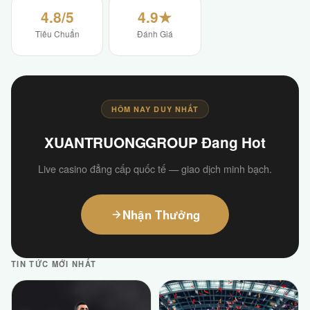
4.8/5
4.9★
Tiêu Chuẩn
Đánh Giá
HÔM NAY DUY NHẤT
XUANTRUONGGROUP Đang Hot
Live casino đẳng cấp quốc tế — giao dịch minh bạch.
Nhận Thưởng
TIN TỨC MỚI NHẤT