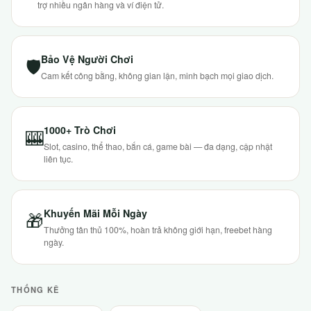
trợ nhiều ngân hàng và ví điện tử.
Bảo Vệ Người Chơi
🛡
Cam kết công bằng, không gian lận, minh bạch mọi giao dịch.
1000+ Trò Chơi
🎰
Slot, casino, thể thao, bắn cá, game bài — đa dạng, cập nhật
liên tục.
Khuyến Mãi Mỗi Ngày
🎁
Thưởng tân thủ 100%, hoàn trả không giới hạn, freebet hàng
ngày.
THỐNG KÊ