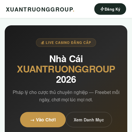
XUANTRUONGGROUP
.
Đăng Ký
💰 LIVE CASINO ĐẲNG CẤP
Nhà Cái
XUANTRUONGGROUP
2026
Pháp lý cho cược thủ chuyên nghiệp — Freebet mỗi
ngày, chơi mọi lúc mọi nơi.
→ Vào Chơi
Xem Danh Mục