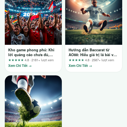
Kho game phong phú: Khi
Hướng dẫn Baccarat từ
lời quảng cáo chưa đủ,
AO88: Hiểu giá trị lá bài và
người chơi cần kiểm chứng
luật rút lá thứ ba ngay lần
★★★★★
4.8 · 2181+ lượt xem
★★★★★
4.8 · 2587+ lượt xem
điều gì?
đọc đầu
Xem Chi Tiết →
Xem Chi Tiết →