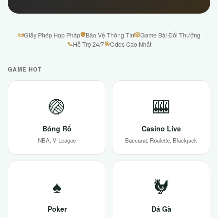
📜
🛡
🎲
Giấy Phép Hợp Pháp
Bảo Vệ Thông Tin
Game Bài Đổi Thưởng
📞
🎯
Hỗ Trợ 24/7
Odds Cao Nhất
GAME HOT
🏐
🎰
Bóng Rổ
Casino Live
NBA, V-League
Baccarat, Roulette, Blackjack
♠
🐓
Poker
Đá Gà