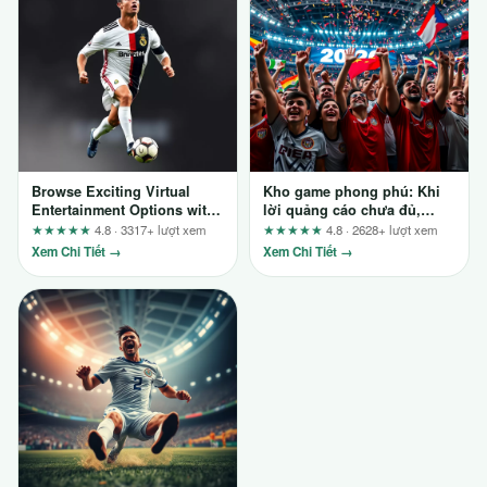
Browse Exciting Virtual
Kho game phong phú: Khi
Entertainment Options with
lời quảng cáo chưa đủ,
cm88.dad — A Risk-Focused
người chơi cần kiểm chứng
★★★★★
4.8 · 3317+ lượt xem
★★★★★
4.8 · 2628+ lượt xem
Review
điều gì?
Xem Chi Tiết →
Xem Chi Tiết →