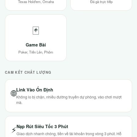
Texas Hold'em, Omaha
Đá gà trực tiếp
🃏
Game Bài
Poker, Tiến Lên, Phỏm
CAM KẾT CHẤT LƯỢNG
Link Vào Ổn Định
🌐
Không lo bị chặn, nhiều đường truyền dự phòng, vào chơi mượt
mà.
Nạp Rút Siêu Tốc 3 Phút
⚡
Giao dịch nhanh chóng, tiền về tài khoản trong vòng 3 phút. Hỗ