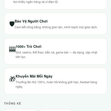
trợ nhiều ngân hàng và ví điện tử.
Bảo Vệ Người Chơi
🛡
Cam kết công bằng, không gian lận, minh bạch mọi giao dịch.
1000+ Trò Chơi
🎰
Slot, casino, thể thao, bắn cá, game bài — đa dạng, cập nhật
liên tục.
Khuyến Mãi Mỗi Ngày
🎁
Thưởng tân thủ 100%, hoàn trả không giới hạn, freebet hàng
ngày.
THỐNG KÊ