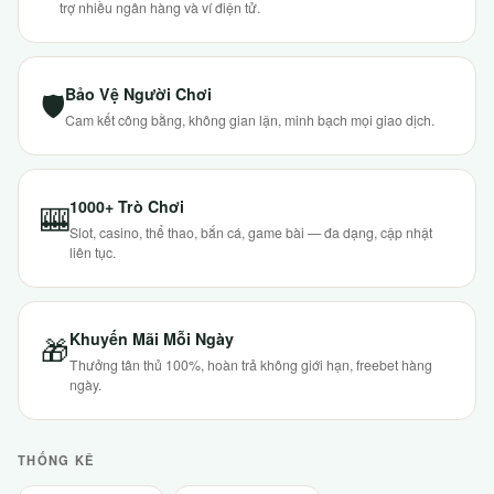
trợ nhiều ngân hàng và ví điện tử.
Bảo Vệ Người Chơi
🛡
Cam kết công bằng, không gian lận, minh bạch mọi giao dịch.
1000+ Trò Chơi
🎰
Slot, casino, thể thao, bắn cá, game bài — đa dạng, cập nhật
liên tục.
Khuyến Mãi Mỗi Ngày
🎁
Thưởng tân thủ 100%, hoàn trả không giới hạn, freebet hàng
ngày.
THỐNG KÊ