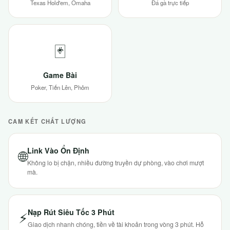
Texas Hold'em, Omaha
Đá gà trực tiếp
🃏
Game Bài
Poker, Tiến Lên, Phỏm
CAM KẾT CHẤT LƯỢNG
Link Vào Ổn Định
🌐
Không lo bị chặn, nhiều đường truyền dự phòng, vào chơi mượt
mà.
Nạp Rút Siêu Tốc 3 Phút
⚡
Giao dịch nhanh chóng, tiền về tài khoản trong vòng 3 phút. Hỗ