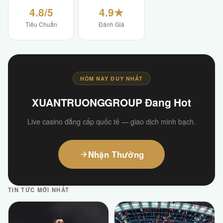
4.8/5
4.9★
Tiêu Chuẩn
Đánh Giá
HÔM NAY DUY NHẤT
XUANTRUONGGROUP Đang Hot
Live casino đẳng cấp quốc tế — giao dịch minh bạch.
Nhận Thưởng
TIN TỨC MỚI NHẤT