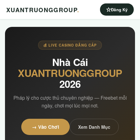
XUANTRUONGGROUP
.
Đăng Ký
💰 LIVE CASINO ĐẲNG CẤP
Nhà Cái
XUANTRUONGGROUP
2026
Pháp lý cho cược thủ chuyên nghiệp — Freebet mỗi
ngày, chơi mọi lúc mọi nơi.
→ Vào Chơi
Xem Danh Mục