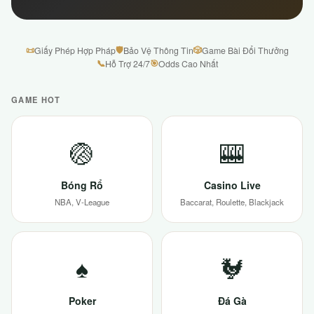
📜
🛡
🎲
Giấy Phép Hợp Pháp
Bảo Vệ Thông Tin
Game Bài Đổi Thưởng
📞
🎯
Hỗ Trợ 24/7
Odds Cao Nhất
GAME HOT
🏐
🎰
Bóng Rổ
Casino Live
NBA, V-League
Baccarat, Roulette, Blackjack
♠
🐓
Poker
Đá Gà