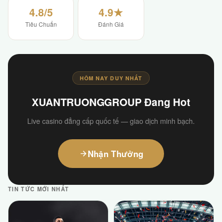
4.8/5
4.9★
Tiêu Chuẩn
Đánh Giá
HÔM NAY DUY NHẤT
XUANTRUONGGROUP Đang Hot
Live casino đẳng cấp quốc tế — giao dịch minh bạch.
Nhận Thưởng
TIN TỨC MỚI NHẤT