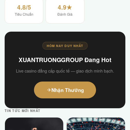
4.8/5
4.9★
Tiêu Chuẩn
Đánh Giá
HÔM NAY DUY NHẤT
XUANTRUONGGROUP Đang Hot
Live casino đẳng cấp quốc tế — giao dịch minh bạch.
Nhận Thưởng
TIN TỨC MỚI NHẤT