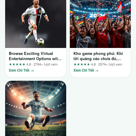
Browse Exciting Virtual
Kho game phong phú: Khi
Entertainment Options with
lời quảng cáo chưa đủ,
cm88.dad — A Risk-Focused
người chơi cần kiểm chứng
★★★★★
4.8 · 2764+ lượt xem
★★★★★
4.8 · 2574+ lượt xem
Review
điều gì?
Xem Chi Tiết →
Xem Chi Tiết →