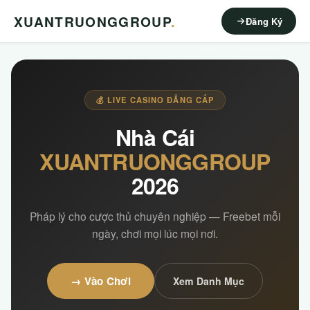
XUANTRUONGGROUP
.
Đăng Ký
💰 LIVE CASINO ĐẲNG CẤP
Nhà Cái
XUANTRUONGGROUP
2026
Pháp lý cho cược thủ chuyên nghiệp — Freebet mỗi
ngày, chơi mọi lúc mọi nơi.
→ Vào Chơi
Xem Danh Mục