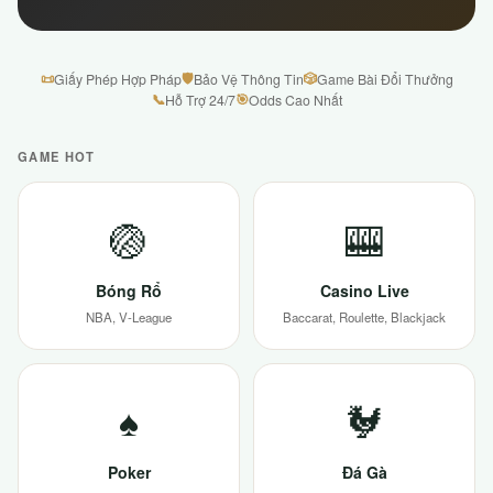
📜
🛡
🎲
Giấy Phép Hợp Pháp
Bảo Vệ Thông Tin
Game Bài Đổi Thưởng
📞
🎯
Hỗ Trợ 24/7
Odds Cao Nhất
GAME HOT
🏐
🎰
Bóng Rổ
Casino Live
NBA, V-League
Baccarat, Roulette, Blackjack
♠
🐓
Poker
Đá Gà