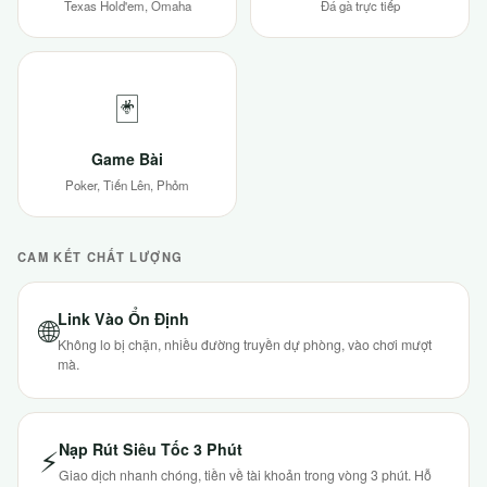
Texas Hold'em, Omaha
Đá gà trực tiếp
🃏
Game Bài
Poker, Tiến Lên, Phỏm
CAM KẾT CHẤT LƯỢNG
Link Vào Ổn Định
🌐
Không lo bị chặn, nhiều đường truyền dự phòng, vào chơi mượt
mà.
Nạp Rút Siêu Tốc 3 Phút
⚡
Giao dịch nhanh chóng, tiền về tài khoản trong vòng 3 phút. Hỗ