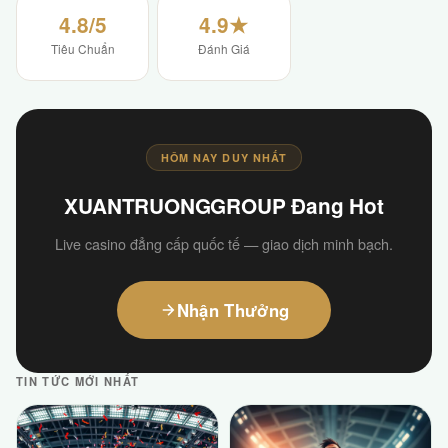
4.8/5
4.9★
Tiêu Chuẩn
Đánh Giá
HÔM NAY DUY NHẤT
XUANTRUONGGROUP Đang Hot
Live casino đẳng cấp quốc tế — giao dịch minh bạch.
Nhận Thưởng
TIN TỨC MỚI NHẤT