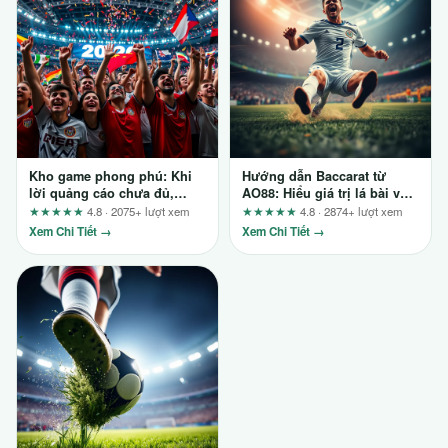
Kho game phong phú: Khi
Hướng dẫn Baccarat từ
lời quảng cáo chưa đủ,
AO88: Hiểu giá trị lá bài và
người chơi cần kiểm chứng
luật rút lá thứ ba ngay lần
★★★★★
4.8 · 2075+ lượt xem
★★★★★
4.8 · 2874+ lượt xem
điều gì?
đọc đầu
Xem Chi Tiết →
Xem Chi Tiết →