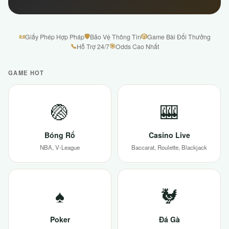
📜
🛡
🎲
Giấy Phép Hợp Pháp
Bảo Vệ Thông Tin
Game Bài Đổi Thưởng
📞
🎯
Hỗ Trợ 24/7
Odds Cao Nhất
GAME HOT
🏐
🎰
Bóng Rổ
Casino Live
NBA, V-League
Baccarat, Roulette, Blackjack
♠
🐓
Poker
Đá Gà