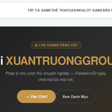
TẤT CẢ GAME
THỂ THAO
CASINO
SLOT GAME
BẮN 
💰 LIVE CASINO ĐẲNG CẤP
i
XUANTRUONGGRO
Pháp lý cho cược thủ chuyên nghiệp — Freebet mỗi ngày,
chơi mọi lúc mọi nơi.
→ Vào Chơi
Xem Danh Mục