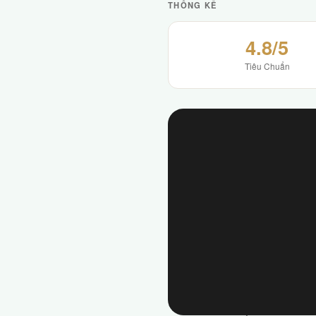
THỐNG KÊ
4.8/5
Tiêu Chuẩn