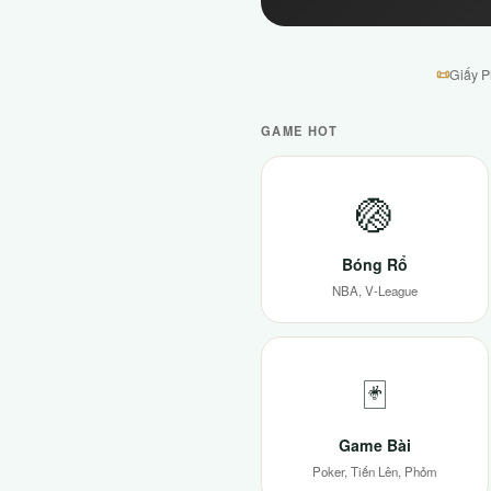
📜
Giấy 
GAME HOT
🏐
Bóng Rổ
NBA, V-League
🃏
Game Bài
Poker, Tiến Lên, Phỏm