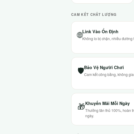
CAM KẾT CHẤT LƯỢNG
Link Vào Ổn Định
🌐
Không lo bị chặn, nhiều đường 
Bảo Vệ Người Chơi
🛡
Cam kết công bằng, không gian
Khuyến Mãi Mỗi Ngày
🎁
Thưởng tân thủ 100%, hoàn tr
ngày.