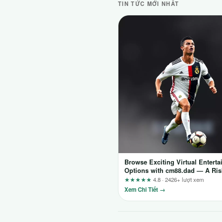
TIN TỨC MỚI NHẤT
Browse Exciting Virtual Entert
Options with cm88.dad — A Ris
Focused Review
★★★★★
4.8 · 2426+ lượt xem
Xem Chi Tiết →