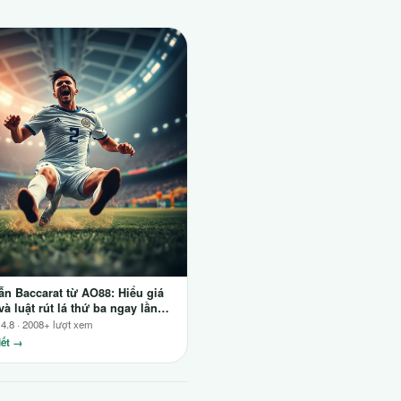
n Baccarat từ AO88: Hiểu giá
 và luật rút lá thứ ba ngay lần
★
4.8 · 2008+ lượt xem
iết →