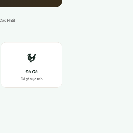
Cao Nhất
🐓
Đá Gà
Đá gà trực tiếp