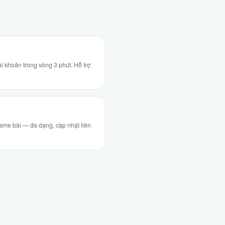
i khoản trong vòng 3 phút. Hỗ trợ
 game bài — đa dạng, cập nhật liên