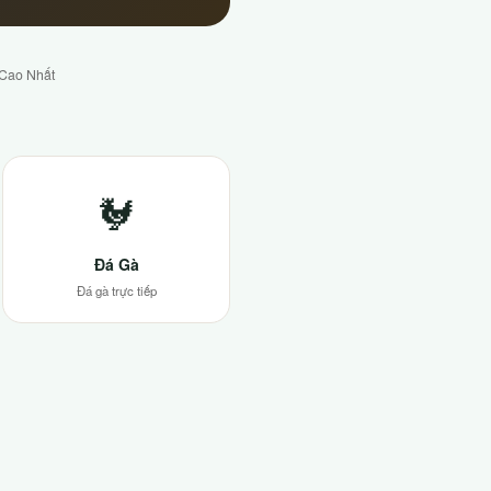
Cao Nhất
🐓
Đá Gà
Đá gà trực tiếp