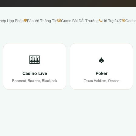
🛡
🎲
📞
🎯
Phép Hợp Pháp
Bảo Vệ Thông Tin
Game Bài Đổi Thưởng
Hỗ Trợ 24/7
Odds 
🎰
♠
Casino Live
Poker
Baccarat, Roulette, Blackjack
Texas Hold'em, Omaha