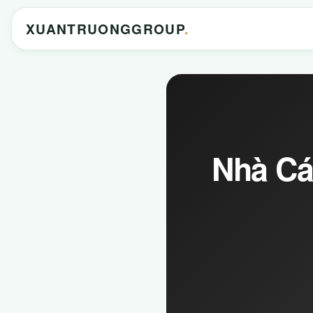
XUANTRUONGGROUP
.
Nhà Cá