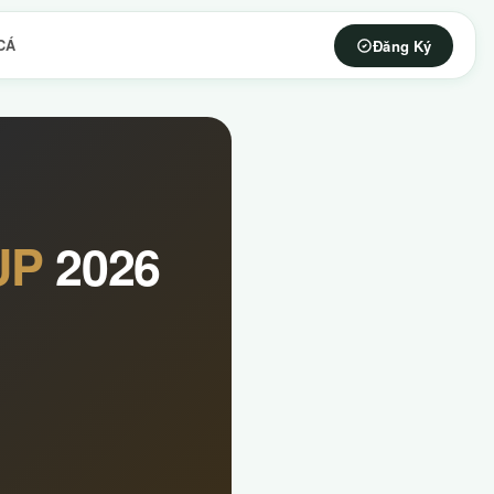
Đăng Ký
CÁ
UP
2026