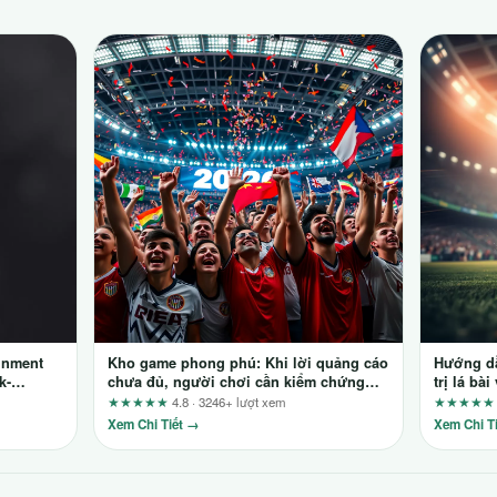
ainment
Kho game phong phú: Khi lời quảng cáo
Hướng dẫ
k-
chưa đủ, người chơi cần kiểm chứng
trị lá bài
điều gì?
đọc đầu
★★★★★
4.8 · 3246+ lượt xem
★★★★
Xem Chi Tiết →
Xem Chi T