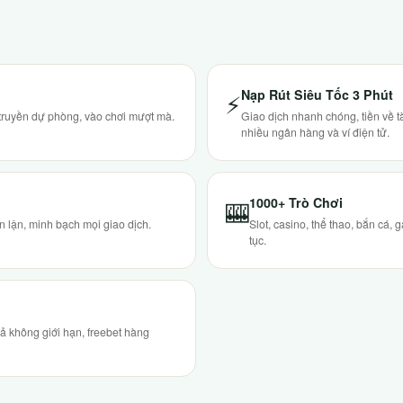
Nạp Rút Siêu Tốc 3 Phút
⚡
truyền dự phòng, vào chơi mượt mà.
Giao dịch nhanh chóng, tiền về tà
nhiều ngân hàng và ví điện tử.
1000+ Trò Chơi
🎰
 lận, minh bạch mọi giao dịch.
Slot, casino, thể thao, bắn cá,
tục.
ả không giới hạn, freebet hàng