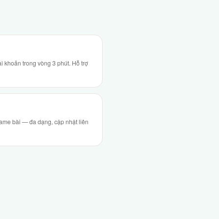
i khoản trong vòng 3 phút. Hỗ trợ
 game bài — đa dạng, cập nhật liên