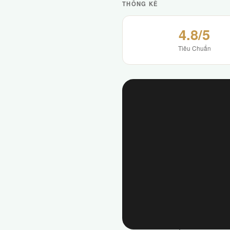
THỐNG KÊ
4.8/5
Tiêu Chuẩn