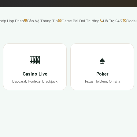
🛡
🎲
📞
🎯
Phép Hợp Pháp
Bảo Vệ Thông Tin
Game Bài Đổi Thưởng
Hỗ Trợ 24/7
Odds 
🎰
♠
Casino Live
Poker
Baccarat, Roulette, Blackjack
Texas Hold'em, Omaha