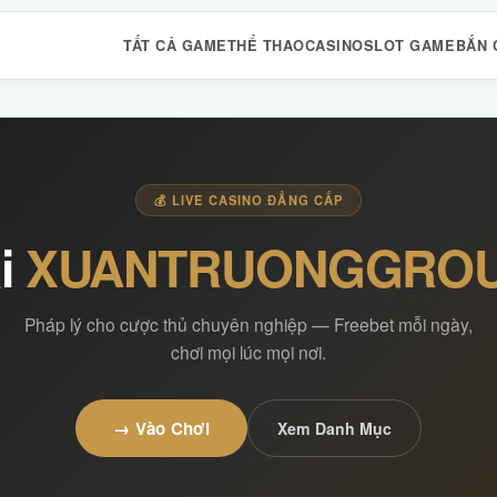
TẤT CẢ GAME
THỂ THAO
CASINO
SLOT GAME
BẮN 
💰 LIVE CASINO ĐẲNG CẤP
i
XUANTRUONGGRO
Pháp lý cho cược thủ chuyên nghiệp — Freebet mỗi ngày,
chơi mọi lúc mọi nơi.
→ Vào Chơi
Xem Danh Mục