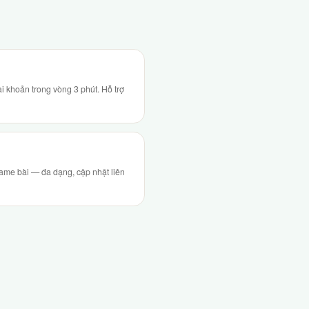
i khoản trong vòng 3 phút. Hỗ trợ
 game bài — đa dạng, cập nhật liên