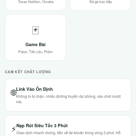
Texas Hold'em, Omaha
Đá gà trực tiếp
🃏
Game Bài
Poker, Tiến Lên, Phỏm
CAM KẾT CHẤT LƯỢNG
Link Vào Ổn Định
🌐
Không lo bị chặn, nhiều đường truyền dự phòng, vào chơi mượt
mà.
Nạp Rút Siêu Tốc 3 Phút
⚡
Giao dịch nhanh chóng, tiền về tài khoản trong vòng 3 phút. Hỗ