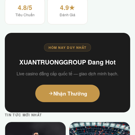
4.8/5
4.9★
Tiêu Chuẩn
Đánh Giá
HÔM NAY DUY NHẤT
XUANTRUONGGROUP Đang Hot
Live casino đẳng cấp quốc tế — giao dịch minh bạch.
Nhận Thưởng
TIN TỨC MỚI NHẤT