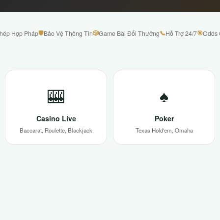
🛡
🎲
📞
🎯
Phép Hợp Pháp
Bảo Vệ Thông Tin
Game Bài Đổi Thưởng
Hỗ Trợ 24/7
Odds 
🎰
♠
Casino Live
Poker
Baccarat, Roulette, Blackjack
Texas Hold'em, Omaha