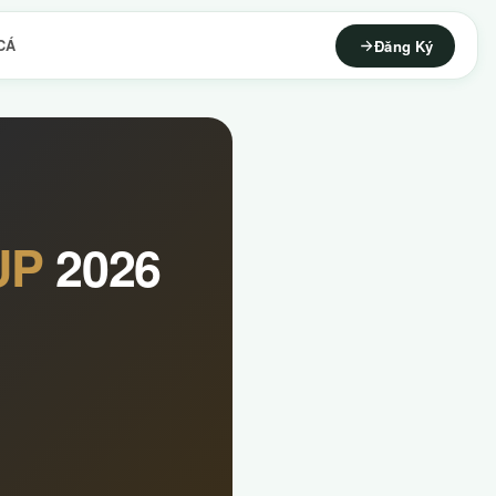
Đăng Ký
CÁ
UP
2026