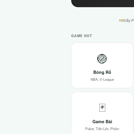
📜
Giấy 
GAME HOT
🏐
Bóng Rổ
NBA, V-League
🃏
Game Bài
Poker, Tiến Lên, Phỏm