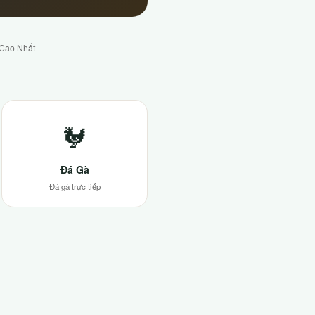
Cao Nhất
🐓
Đá Gà
Đá gà trực tiếp