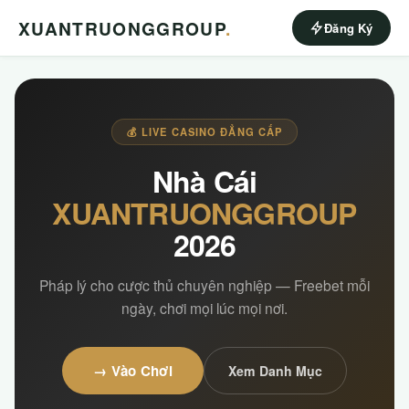
XUANTRUONGGROUP
.
Đăng Ký
💰 LIVE CASINO ĐẲNG CẤP
Nhà Cái
XUANTRUONGGROUP
2026
Pháp lý cho cược thủ chuyên nghiệp — Freebet mỗi
ngày, chơi mọi lúc mọi nơi.
→ Vào Chơi
Xem Danh Mục