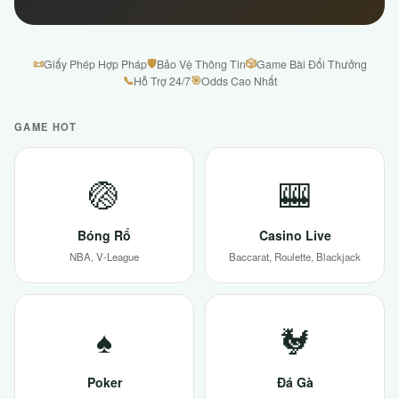
📜
🛡
🎲
Giấy Phép Hợp Pháp
Bảo Vệ Thông Tin
Game Bài Đổi Thưởng
📞
🎯
Hỗ Trợ 24/7
Odds Cao Nhất
GAME HOT
🏐
🎰
Bóng Rổ
Casino Live
NBA, V-League
Baccarat, Roulette, Blackjack
♠
🐓
Poker
Đá Gà