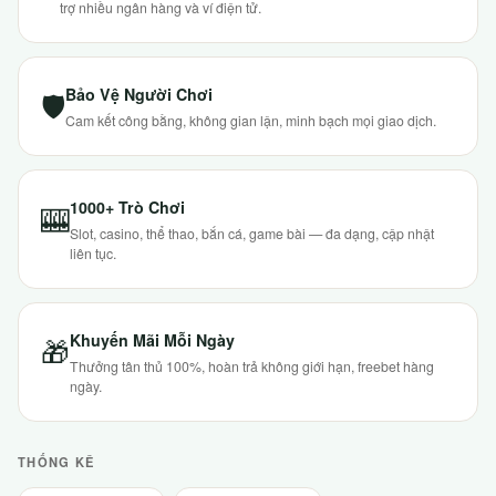
trợ nhiều ngân hàng và ví điện tử.
Bảo Vệ Người Chơi
🛡
Cam kết công bằng, không gian lận, minh bạch mọi giao dịch.
1000+ Trò Chơi
🎰
Slot, casino, thể thao, bắn cá, game bài — đa dạng, cập nhật
liên tục.
Khuyến Mãi Mỗi Ngày
🎁
Thưởng tân thủ 100%, hoàn trả không giới hạn, freebet hàng
ngày.
THỐNG KÊ