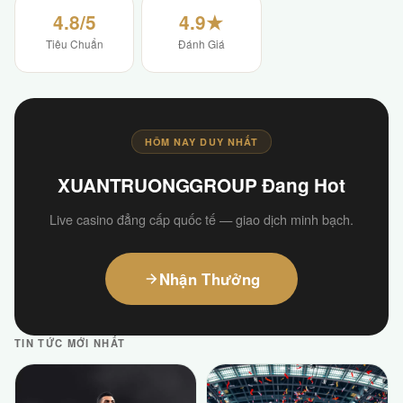
4.8/5
4.9★
Tiêu Chuẩn
Đánh Giá
HÔM NAY DUY NHẤT
XUANTRUONGGROUP Đang Hot
Live casino đẳng cấp quốc tế — giao dịch minh bạch.
Nhận Thưởng
TIN TỨC MỚI NHẤT