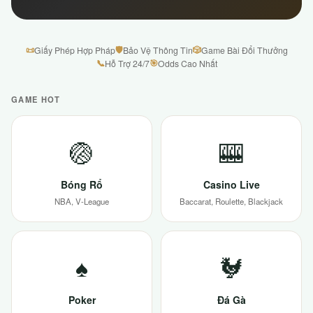
📜
🛡
🎲
Giấy Phép Hợp Pháp
Bảo Vệ Thông Tin
Game Bài Đổi Thưởng
📞
🎯
Hỗ Trợ 24/7
Odds Cao Nhất
GAME HOT
🏐
🎰
Bóng Rổ
Casino Live
NBA, V-League
Baccarat, Roulette, Blackjack
♠
🐓
Poker
Đá Gà