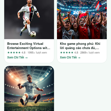
Browse Exciting Virtual
Kho game phong phú: Khi
Entertainment Options with
lời quảng cáo chưa đủ,
cm88.dad — A Risk-Focused
người chơi cần kiểm chứng
★★★★★
4.8 · 1995+ lượt xem
★★★★★
4.8 · 2869+ lượt xem
Review
điều gì?
Xem Chi Tiết →
Xem Chi Tiết →