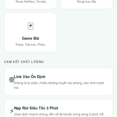
Texas Hold'em, Omaha
Đá gà trực tiếp
🃏
Game Bài
Poker, Tiến Lên, Phỏm
CAM KẾT CHẤT LƯỢNG
Link Vào Ổn Định
🌐
Không lo bị chặn, nhiều đường truyền dự phòng, vào chơi mượt
mà.
Nạp Rút Siêu Tốc 3 Phút
⚡
Giao dịch nhanh chóng, tiền về tài khoản trong vòng 3 phút. Hỗ