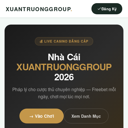
XUANTRUONGGROUP
.
Đăng Ký
💰 LIVE CASINO ĐẲNG CẤP
Nhà Cái
XUANTRUONGGROUP
2026
Pháp lý cho cược thủ chuyên nghiệp — Freebet mỗi
ngày, chơi mọi lúc mọi nơi.
→ Vào Chơi
Xem Danh Mục