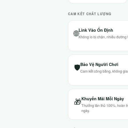
CAM KẾT CHẤT LƯỢNG
Link Vào Ổn Định
🌐
Không lo bị chặn, nhiều đường 
Bảo Vệ Người Chơi
🛡
Cam kết công bằng, không gian
Khuyến Mãi Mỗi Ngày
🎁
Thưởng tân thủ 100%, hoàn tr
ngày.