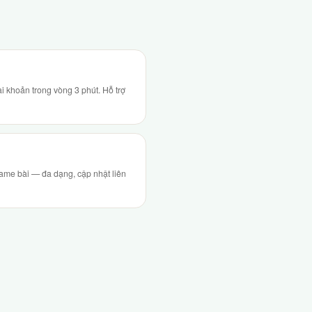
i khoản trong vòng 3 phút. Hỗ trợ
 game bài — đa dạng, cập nhật liên