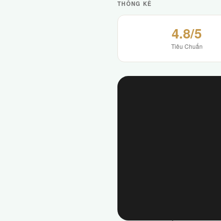
THỐNG KÊ
4.8/5
Tiêu Chuẩn