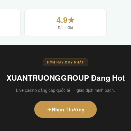
4.9★
Đánh Giá
HÔM NAY DUY NHẤT
XUANTRUONGGROUP Đang Hot
Live casino đẳng cấp quốc tế — giao dịch minh bạch.
Nhận Thưởng