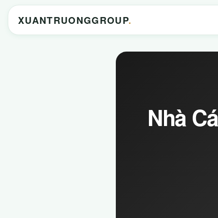
XUANTRUONGGROUP
.
Nhà Cá