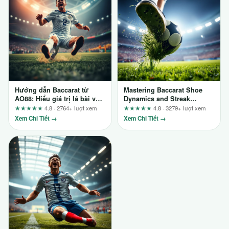
Hướng dẫn Baccarat từ
Mastering Baccarat Shoe
AO88: Hiểu giá trị lá bài và
Dynamics and Streak
luật rút lá thứ ba ngay lần
Betting: A Criteria-Based
★★★★★
4.8 · 2764+ lượt xem
★★★★★
4.8 · 3279+ lượt xem
đọc đầu
Platform Review
Xem Chi Tiết →
Xem Chi Tiết →