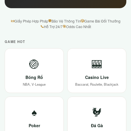
📜
🛡
🎲
Giấy Phép Hợp Pháp
Bảo Vệ Thông Tin
Game Bài Đổi Thưởng
📞
🎯
Hỗ Trợ 24/7
Odds Cao Nhất
GAME HOT
🏐
🎰
Bóng Rổ
Casino Live
NBA, V-League
Baccarat, Roulette, Blackjack
♠
🐓
Poker
Đá Gà