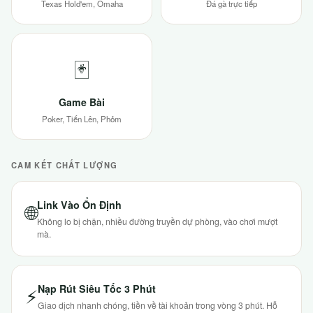
Texas Hold'em, Omaha
Đá gà trực tiếp
🃏
Game Bài
Poker, Tiến Lên, Phỏm
CAM KẾT CHẤT LƯỢNG
Link Vào Ổn Định
🌐
Không lo bị chặn, nhiều đường truyền dự phòng, vào chơi mượt
mà.
Nạp Rút Siêu Tốc 3 Phút
⚡
Giao dịch nhanh chóng, tiền về tài khoản trong vòng 3 phút. Hỗ