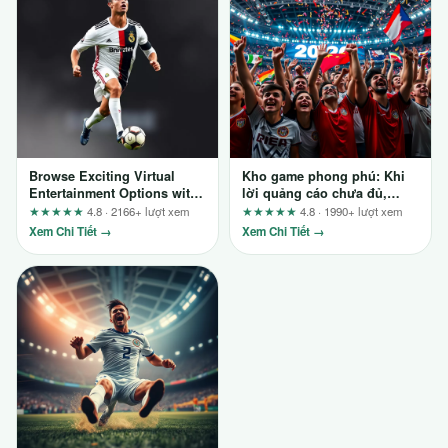
Browse Exciting Virtual
Kho game phong phú: Khi
Entertainment Options with
lời quảng cáo chưa đủ,
cm88.dad — A Risk-Focused
người chơi cần kiểm chứng
★★★★★
4.8 · 2166+ lượt xem
★★★★★
4.8 · 1990+ lượt xem
Review
điều gì?
Xem Chi Tiết →
Xem Chi Tiết →