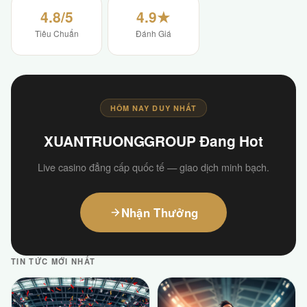
4.8/5
4.9★
Tiêu Chuẩn
Đánh Giá
HÔM NAY DUY NHẤT
XUANTRUONGGROUP Đang Hot
Live casino đẳng cấp quốc tế — giao dịch minh bạch.
Nhận Thưởng
TIN TỨC MỚI NHẤT