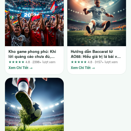
Kho game phong phú: Khi
Hướng dẫn Baccarat từ
lời quảng cáo chưa đủ,
AO88: Hiểu giá trị lá bài và
người chơi cần kiểm chứng
luật rút lá thứ ba ngay lần
★★★★★
4.8 · 2398+ lượt xem
★★★★★
4.8 · 3157+ lượt xem
điều gì?
đọc đầu
Xem Chi Tiết →
Xem Chi Tiết →