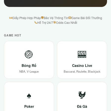
📜
🛡
🎲
Giấy Phép Hợp Pháp
Bảo Vệ Thông Tin
Game Bài Đổi Thưởng
📞
🎯
Hỗ Trợ 24/7
Odds Cao Nhất
GAME HOT
🏐
🎰
Bóng Rổ
Casino Live
NBA, V-League
Baccarat, Roulette, Blackjack
♠
🐓
Poker
Đá Gà