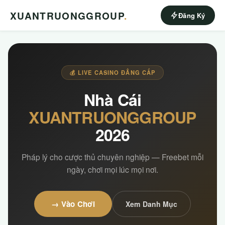
XUANTRUONGGROUP
.
Đăng Ký
💰 LIVE CASINO ĐẲNG CẤP
Nhà Cái
XUANTRUONGGROUP
2026
Pháp lý cho cược thủ chuyên nghiệp — Freebet mỗi
ngày, chơi mọi lúc mọi nơi.
→ Vào Chơi
Xem Danh Mục