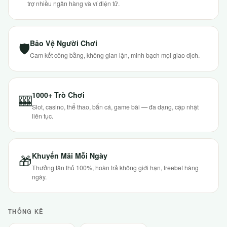
trợ nhiều ngân hàng và ví điện tử.
Bảo Vệ Người Chơi
🛡
Cam kết công bằng, không gian lận, minh bạch mọi giao dịch.
1000+ Trò Chơi
🎰
Slot, casino, thể thao, bắn cá, game bài — đa dạng, cập nhật
liên tục.
Khuyến Mãi Mỗi Ngày
🎁
Thưởng tân thủ 100%, hoàn trả không giới hạn, freebet hàng
ngày.
THỐNG KÊ