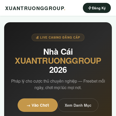
XUANTRUONGGROUP
.
Đăng Ký
💰 LIVE CASINO ĐẲNG CẤP
Nhà Cái
XUANTRUONGGROUP
2026
Pháp lý cho cược thủ chuyên nghiệp — Freebet mỗi
ngày, chơi mọi lúc mọi nơi.
→ Vào Chơi
Xem Danh Mục