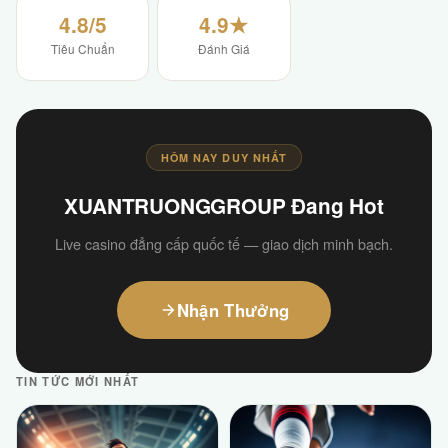
4.8/5
4.9★
Tiêu Chuẩn
Đánh Giá
HÔM NAY DUY NHẤT
XUANTRUONGGROUP Đang Hot
Live casino đẳng cấp quốc tế — giao dịch minh bạch.
Nhận Thưởng
TIN TỨC MỚI NHẤT