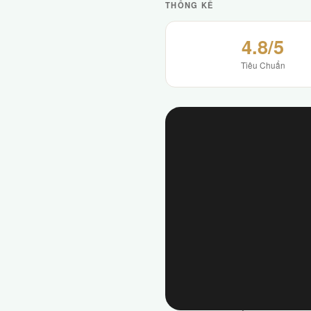
THỐNG KÊ
4.8/5
Tiêu Chuẩn