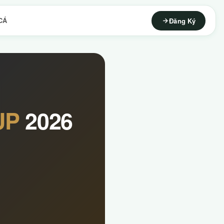
Đăng Ký
CÁ
UP
2026