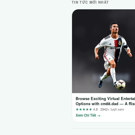
TIN TỨC MỚI NHẤT
Browse Exciting Virtual Entert
Options with cm88.dad — A Ris
Focused Review
★★★★★
4.8 · 2942+ lượt xem
Xem Chi Tiết →