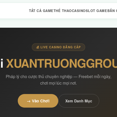
TẤT CẢ GAME
THỂ THAO
CASINO
SLOT GAME
BẮN 
💰 LIVE CASINO ĐẲNG CẤP
i
XUANTRUONGGRO
Pháp lý cho cược thủ chuyên nghiệp — Freebet mỗi ngày,
chơi mọi lúc mọi nơi.
→ Vào Chơi
Xem Danh Mục