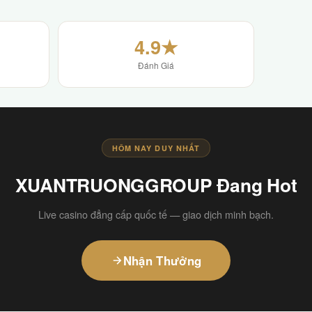
4.9★
Đánh Giá
HÔM NAY DUY NHẤT
XUANTRUONGGROUP Đang Hot
Live casino đẳng cấp quốc tế — giao dịch minh bạch.
Nhận Thưởng