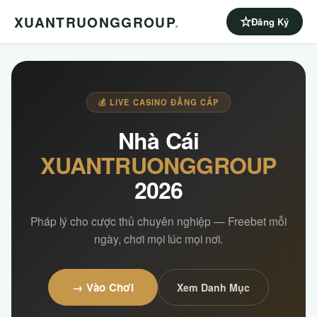
XUANTRUONGGROUP
.
Đăng Ký
💰 LIVE CASINO ĐẲNG CẤP
Nhà Cái
XUANTRUONGGROUP
2026
Pháp lý cho cược thủ chuyên nghiệp — Freebet mỗi
ngày, chơi mọi lúc mọi nơi.
→ Vào Chơi
Xem Danh Mục