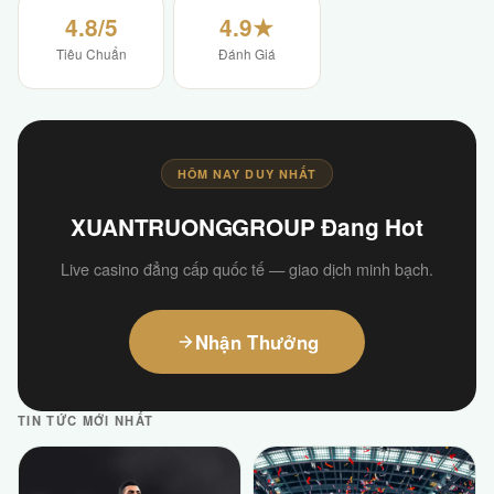
4.8/5
4.9★
Tiêu Chuẩn
Đánh Giá
HÔM NAY DUY NHẤT
XUANTRUONGGROUP Đang Hot
Live casino đẳng cấp quốc tế — giao dịch minh bạch.
Nhận Thưởng
TIN TỨC MỚI NHẤT