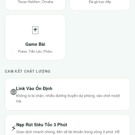
Texas Hold'em, Omaha
Đá gà trực tiếp
🃏
Game Bài
Poker, Tiến Lên, Phỏm
CAM KẾT CHẤT LƯỢNG
Link Vào Ổn Định
🌐
Không lo bị chặn, nhiều đường truyền dự phòng, vào chơi mượt
mà.
Nạp Rút Siêu Tốc 3 Phút
⚡
Giao dịch nhanh chóng, tiền về tài khoản trong vòng 3 phút. Hỗ