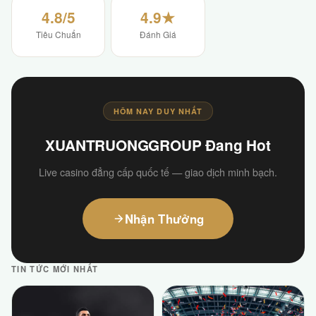
4.8/5
4.9★
Tiêu Chuẩn
Đánh Giá
HÔM NAY DUY NHẤT
XUANTRUONGGROUP Đang Hot
Live casino đẳng cấp quốc tế — giao dịch minh bạch.
Nhận Thưởng
TIN TỨC MỚI NHẤT