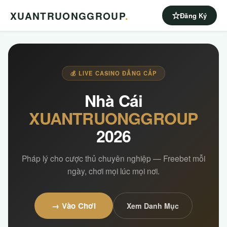
XUANTRUONGGROUP
.
Đăng Ký
💰 LIVE CASINO ĐẲNG CẤP
Nhà Cái
XUANTRUONGGROUP
2026
Pháp lý cho cược thủ chuyên nghiệp — Freebet mỗi
ngày, chơi mọi lúc mọi nơi.
→ Vào Chơi
Xem Danh Mục