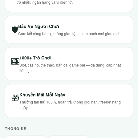
trợ nhiều ngân hàng và ví điện tử.
Bảo Vệ Người Chơi
🛡
Cam kết công bằng, không gian lận, minh bạch mọi giao dịch.
1000+ Trò Chơi
🎰
Slot, casino, thể thao, bắn cá, game bài — đa dạng, cập nhật
liên tục.
Khuyến Mãi Mỗi Ngày
🎁
Thưởng tân thủ 100%, hoàn trả không giới hạn, freebet hàng
ngày.
THỐNG KÊ