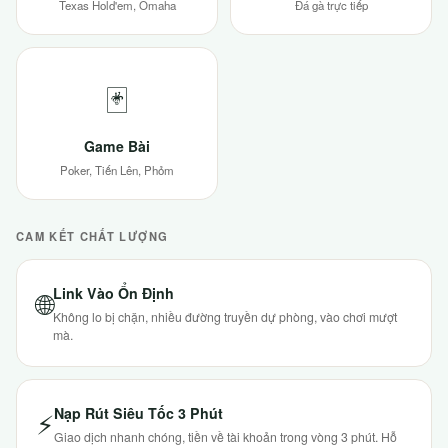
Texas Hold'em, Omaha
Đá gà trực tiếp
🃏
Game Bài
Poker, Tiến Lên, Phỏm
CAM KẾT CHẤT LƯỢNG
Link Vào Ổn Định
🌐
Không lo bị chặn, nhiều đường truyền dự phòng, vào chơi mượt
mà.
Nạp Rút Siêu Tốc 3 Phút
⚡
Giao dịch nhanh chóng, tiền về tài khoản trong vòng 3 phút. Hỗ