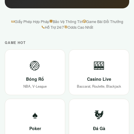
📜
🛡
🎲
Giấy Phép Hợp Pháp
Bảo Vệ Thông Tin
Game Bài Đổi Thưởng
📞
🎯
Hỗ Trợ 24/7
Odds Cao Nhất
GAME HOT
🏐
🎰
Bóng Rổ
Casino Live
NBA, V-League
Baccarat, Roulette, Blackjack
♠
🐓
Poker
Đá Gà