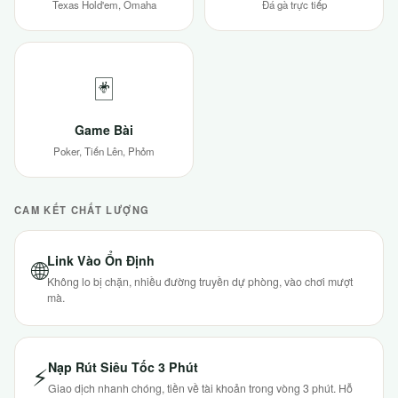
Texas Hold'em, Omaha
Đá gà trực tiếp
🃏
Game Bài
Poker, Tiến Lên, Phỏm
CAM KẾT CHẤT LƯỢNG
Link Vào Ổn Định
🌐
Không lo bị chặn, nhiều đường truyền dự phòng, vào chơi mượt
mà.
Nạp Rút Siêu Tốc 3 Phút
⚡
Giao dịch nhanh chóng, tiền về tài khoản trong vòng 3 phút. Hỗ