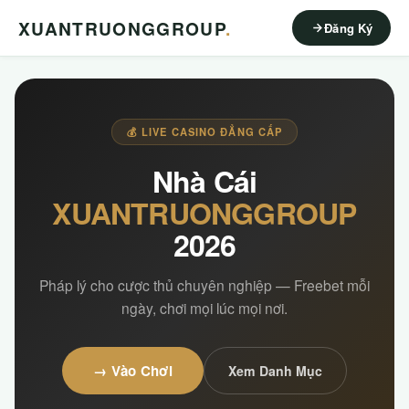
XUANTRUONGGROUP
.
Đăng Ký
💰 LIVE CASINO ĐẲNG CẤP
Nhà Cái
XUANTRUONGGROUP
2026
Pháp lý cho cược thủ chuyên nghiệp — Freebet mỗi
ngày, chơi mọi lúc mọi nơi.
→ Vào Chơi
Xem Danh Mục