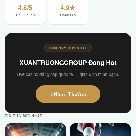
4.8/5
4.9★
Tiêu Chuẩn
Đánh Giá
HÔM NAY DUY NHẤT
XUANTRUONGGROUP Đang Hot
Live casino đẳng cấp quốc tế — giao dịch minh bạch.
Nhận Thưởng
TIN TỨC MỚI NHẤT