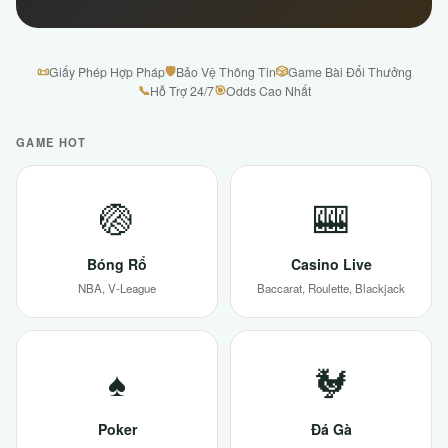
📜
🛡
🎲
Giấy Phép Hợp Pháp
Bảo Vệ Thông Tin
Game Bài Đổi Thưởng
📞
🎯
Hỗ Trợ 24/7
Odds Cao Nhất
GAME HOT
🏐
🎰
Bóng Rổ
Casino Live
NBA, V-League
Baccarat, Roulette, Blackjack
♠
🐓
Poker
Đá Gà