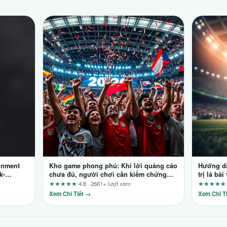
ainment
Kho game phong phú: Khi lời quảng cáo
Hướng dẫ
k-
chưa đủ, người chơi cần kiểm chứng
trị lá bài
điều gì?
đọc đầu
★★★★★
4.8 · 2661+ lượt xem
★★★★
Xem Chi Tiết →
Xem Chi T