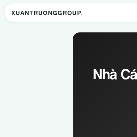
XUANTRUONGGROUP
.
Nhà Cá