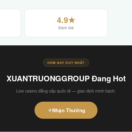
4.9★
Đánh Giá
HÔM NAY DUY NHẤT
XUANTRUONGGROUP Đang Hot
Live casino đẳng cấp quốc tế — giao dịch minh bạch.
Nhận Thưởng