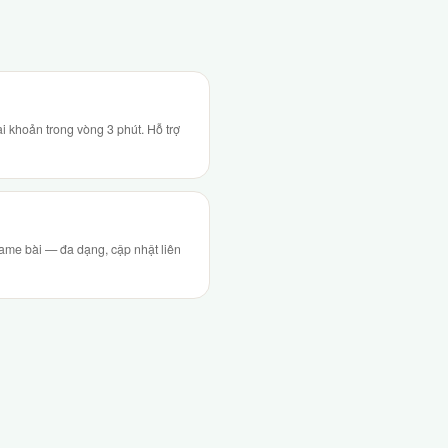
i khoản trong vòng 3 phút. Hỗ trợ
 game bài — đa dạng, cập nhật liên