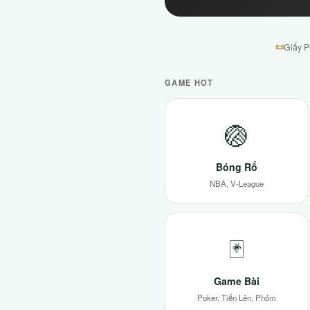
📜
Giấy 
GAME HOT
🏐
Bóng Rổ
NBA, V-League
🃏
Game Bài
Poker, Tiến Lên, Phỏm