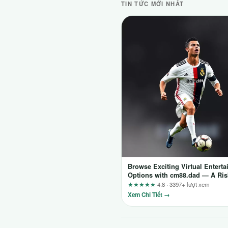
TIN TỨC MỚI NHẤT
Browse Exciting Virtual Entert
Options with cm88.dad — A Ris
Focused Review
★★★★★
4.8 · 3397+ lượt xem
Xem Chi Tiết →