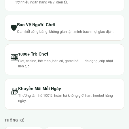
trợ nhiều ngân hàng và ví điện tử.
Bảo Vệ Người Chơi
🛡
Cam kết công bằng, không gian lận, minh bạch mọi giao dịch.
1000+ Trò Chơi
🎰
Slot, casino, thể thao, bắn cá, game bài — đa dạng, cập nhật
liên tục.
Khuyến Mãi Mỗi Ngày
🎁
Thưởng tân thủ 100%, hoàn trả không giới hạn, freebet hàng
ngày.
THỐNG KÊ