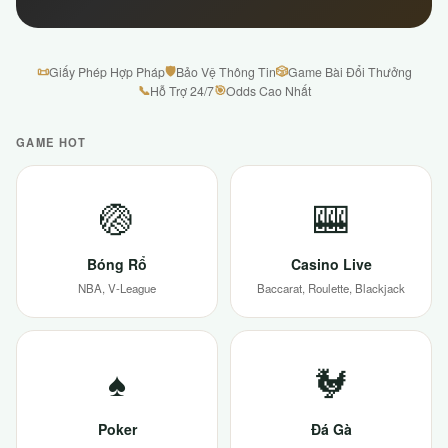
📜
🛡
🎲
Giấy Phép Hợp Pháp
Bảo Vệ Thông Tin
Game Bài Đổi Thưởng
📞
🎯
Hỗ Trợ 24/7
Odds Cao Nhất
GAME HOT
🏐
🎰
Bóng Rổ
Casino Live
NBA, V-League
Baccarat, Roulette, Blackjack
♠
🐓
Poker
Đá Gà