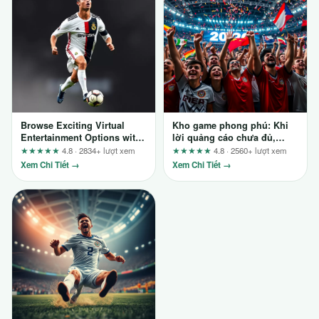
Browse Exciting Virtual
Kho game phong phú: Khi
Entertainment Options with
lời quảng cáo chưa đủ,
cm88.dad — A Risk-Focused
người chơi cần kiểm chứng
★★★★★
4.8 · 2834+ lượt xem
★★★★★
4.8 · 2560+ lượt xem
Review
điều gì?
Xem Chi Tiết →
Xem Chi Tiết →