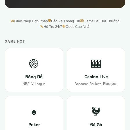
📜
🛡
🎲
Giấy Phép Hợp Pháp
Bảo Vệ Thông Tin
Game Bài Đổi Thưởng
📞
🎯
Hỗ Trợ 24/7
Odds Cao Nhất
GAME HOT
🏐
🎰
Bóng Rổ
Casino Live
NBA, V-League
Baccarat, Roulette, Blackjack
♠
🐓
Poker
Đá Gà