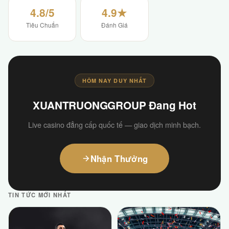
4.8/5
4.9★
Tiêu Chuẩn
Đánh Giá
HÔM NAY DUY NHẤT
XUANTRUONGGROUP Đang Hot
Live casino đẳng cấp quốc tế — giao dịch minh bạch.
Nhận Thưởng
TIN TỨC MỚI NHẤT