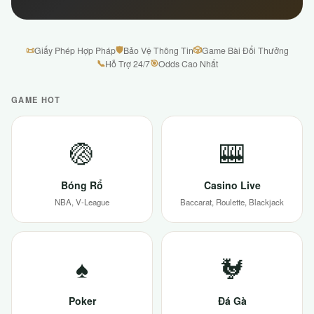
📜
🛡
🎲
Giấy Phép Hợp Pháp
Bảo Vệ Thông Tin
Game Bài Đổi Thưởng
📞
🎯
Hỗ Trợ 24/7
Odds Cao Nhất
GAME HOT
🏐
🎰
Bóng Rổ
Casino Live
NBA, V-League
Baccarat, Roulette, Blackjack
♠
🐓
Poker
Đá Gà