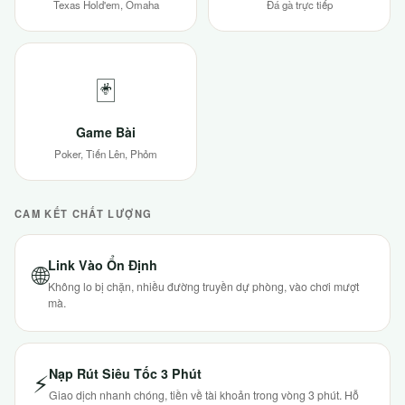
Texas Hold'em, Omaha
Đá gà trực tiếp
🃏
Game Bài
Poker, Tiến Lên, Phỏm
CAM KẾT CHẤT LƯỢNG
Link Vào Ổn Định
🌐
Không lo bị chặn, nhiều đường truyền dự phòng, vào chơi mượt
mà.
Nạp Rút Siêu Tốc 3 Phút
⚡
Giao dịch nhanh chóng, tiền về tài khoản trong vòng 3 phút. Hỗ