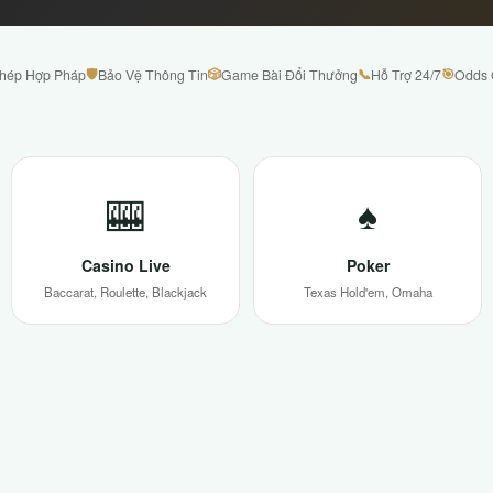
🛡
🎲
📞
🎯
Phép Hợp Pháp
Bảo Vệ Thông Tin
Game Bài Đổi Thưởng
Hỗ Trợ 24/7
Odds 
🎰
♠
Casino Live
Poker
Baccarat, Roulette, Blackjack
Texas Hold'em, Omaha