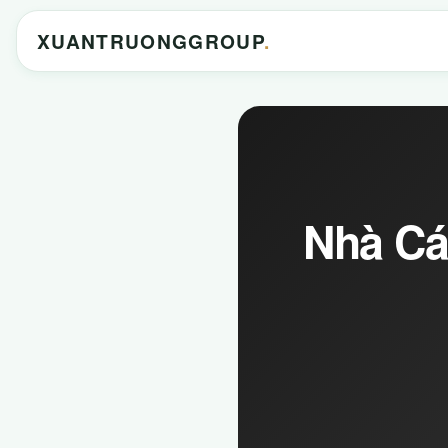
XUANTRUONGGROUP
.
Nhà Cá