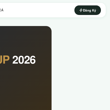
Đăng Ký
CÁ
UP
2026