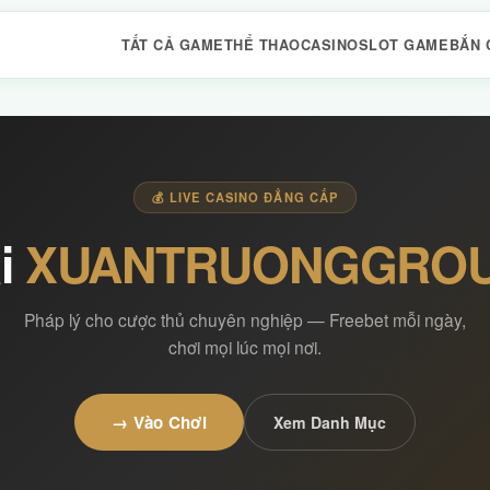
TẤT CẢ GAME
THỂ THAO
CASINO
SLOT GAME
BẮN 
💰 LIVE CASINO ĐẲNG CẤP
i
XUANTRUONGGRO
Pháp lý cho cược thủ chuyên nghiệp — Freebet mỗi ngày,
chơi mọi lúc mọi nơi.
→ Vào Chơi
Xem Danh Mục