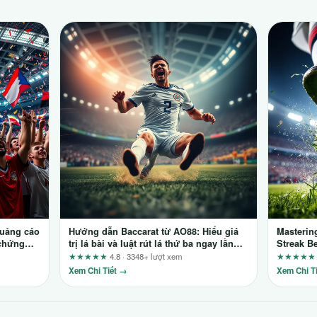
quảng cáo
Hướng dẫn Baccarat từ AO88: Hiểu giá
Masterin
 chứng
trị lá bài và luật rút lá thứ ba ngay lần
Streak Be
đọc đầu
Review
★★★★★
4.8 · 3348+ lượt xem
★★★★
Xem Chi Tiết →
Xem Chi T