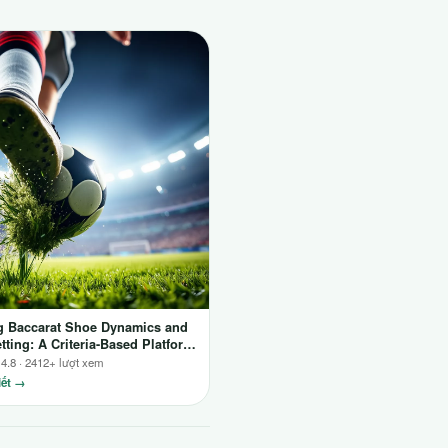
g Baccarat Shoe Dynamics and
tting: A Criteria-Based Platform
★
4.8 · 2412+ lượt xem
iết →