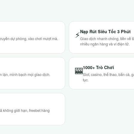
Nạp Rút Siêu Tốc 3 Phút
⚡
truyền dự phòng, vào chơi mượt mà.
Giao dịch nhanh chóng, tiền về tà
nhiều ngân hàng và ví điện tử.
1000+ Trò Chơi
🎰
 lận, minh bạch mọi giao dịch.
Slot, casino, thể thao, bắn cá,
tục.
ả không giới hạn, freebet hàng