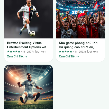
Browse Exciting Virtual
Kho game phong phú: Khi
Entertainment Options with
lời quảng cáo chưa đủ,
cm88.dad — A Risk-Focused
người chơi cần kiểm chứng
★★★★★
4.8 · 2977+ lượt xem
★★★★★
4.8 · 2593+ lượt xem
Review
điều gì?
Xem Chi Tiết →
Xem Chi Tiết →