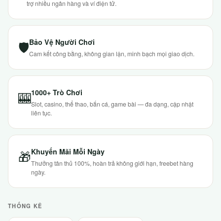
trợ nhiều ngân hàng và ví điện tử.
Bảo Vệ Người Chơi
🛡
Cam kết công bằng, không gian lận, minh bạch mọi giao dịch.
1000+ Trò Chơi
🎰
Slot, casino, thể thao, bắn cá, game bài — đa dạng, cập nhật
liên tục.
Khuyến Mãi Mỗi Ngày
🎁
Thưởng tân thủ 100%, hoàn trả không giới hạn, freebet hàng
ngày.
THỐNG KÊ