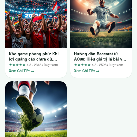
Kho game phong phú: Khi
Hướng dẫn Baccarat từ
lời quảng cáo chưa đủ,
AO88: Hiểu giá trị lá bài và
người chơi cần kiểm chứng
luật rút lá thứ ba ngay lần
★★★★★
4.8 · 2313+ lượt xem
★★★★★
4.8 · 2528+ lượt xem
điều gì?
đọc đầu
Xem Chi Tiết →
Xem Chi Tiết →