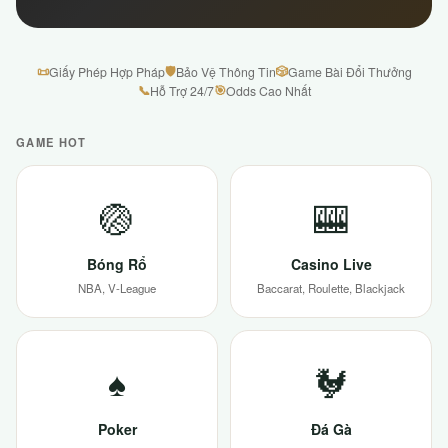
📜
🛡
🎲
Giấy Phép Hợp Pháp
Bảo Vệ Thông Tin
Game Bài Đổi Thưởng
📞
🎯
Hỗ Trợ 24/7
Odds Cao Nhất
GAME HOT
🏐
🎰
Bóng Rổ
Casino Live
NBA, V-League
Baccarat, Roulette, Blackjack
♠
🐓
Poker
Đá Gà