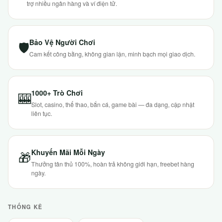
trợ nhiều ngân hàng và ví điện tử.
Bảo Vệ Người Chơi
🛡
Cam kết công bằng, không gian lận, minh bạch mọi giao dịch.
1000+ Trò Chơi
🎰
Slot, casino, thể thao, bắn cá, game bài — đa dạng, cập nhật
liên tục.
Khuyến Mãi Mỗi Ngày
🎁
Thưởng tân thủ 100%, hoàn trả không giới hạn, freebet hàng
ngày.
THỐNG KÊ