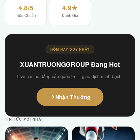
4.8/5
4.9★
Tiêu Chuẩn
Đánh Giá
HÔM NAY DUY NHẤT
XUANTRUONGGROUP Đang Hot
Live casino đẳng cấp quốc tế — giao dịch minh bạch.
Nhận Thưởng
TIN TỨC MỚI NHẤT